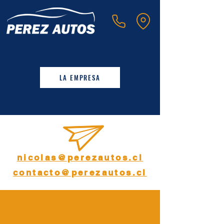
LA EMPRESA
nicolas@perezautos.cl
contacto@perezautos.cl