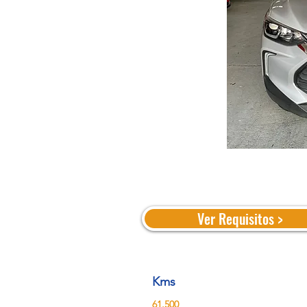
Ver Requisitos >
Kms
61.500