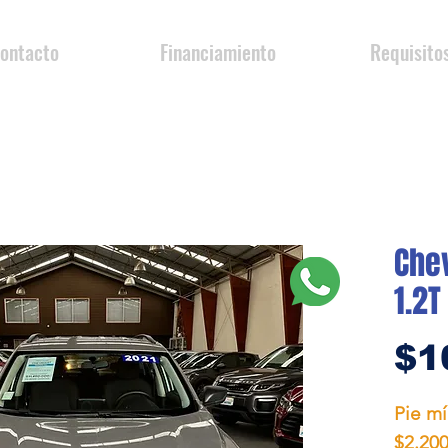
ontacto
Financiamiento
Requisito
Chev
1.2T
$1
Pie m
$2.200