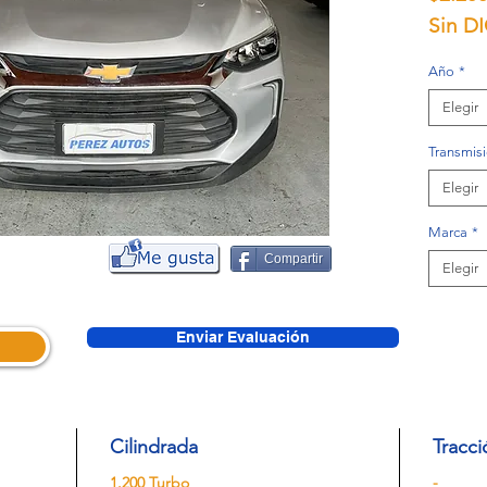
Sin D
Año
*
Elegir
Transmis
Elegir
Marca
*
Compartir
Elegir
Enviar Evaluación
Cilindrada
Tracci
1.200 Turbo
-