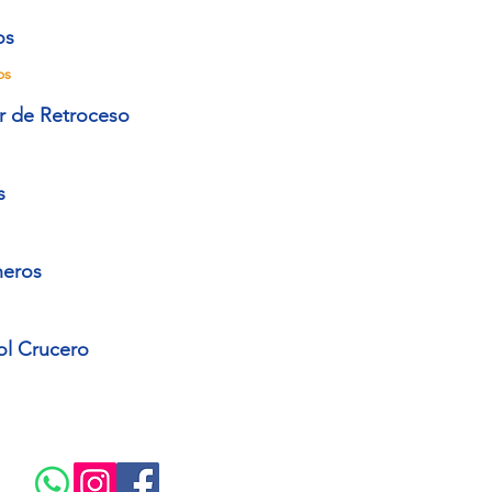
os
os
r de Retroceso
s
neros
ol Crucero