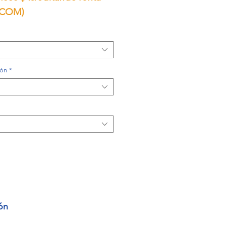
ICOM)
ión
*
ón