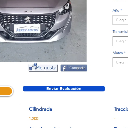
Año
*
Elegir
Transmis
Elegir
Marca
*
Elegir
Compartir
Enviar Evaluación
Cilindrada
Tracci
1.200
-