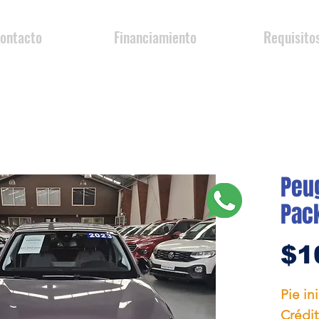
ontacto
Financiamiento
Requisito
Peug
Pac
$1
Pie in
Crédit