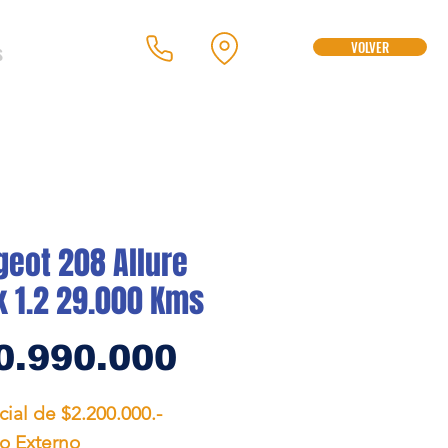
s
VOLVER
eot 208 Allure
k 1.2 29.000 Kms
Precio
0.990.000
icial de $2.200.000.-
o Externo