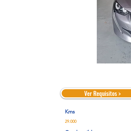
Ver Requisitos >
Kms
29.000