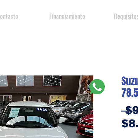
ontacto
Financiamiento
Requisito
Suzu
78.
 $
$8