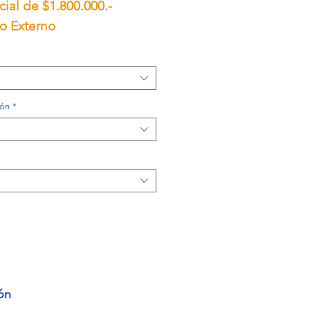
icial de $1.800.000.-
oferta
o Externo
ión
*
ón