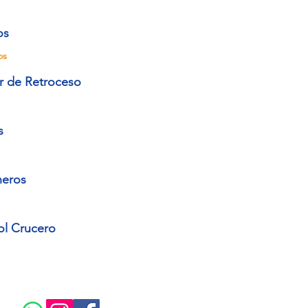
os
os
r de Retroceso
s
neros
ol Crucero