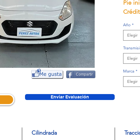
Pie in
Crédit
Año
*
Elegir
Transmis
Elegir
Marca
*
Compartir
Elegir
Enviar Evaluación
Cilindrada
Tracci